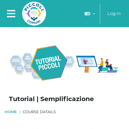
Skip to main content
Log in
Side panel
Tutorial | Semplificazione
HOME
COURSE DATAILS