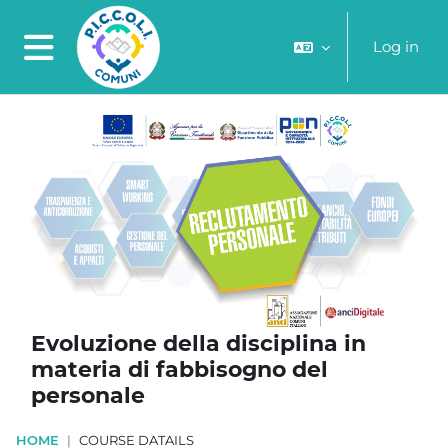
Skip to main content
Log in
Side panel
Evoluzione della disciplina in
materia di fabbisogno del
personale
HOME
COURSE DATAILS